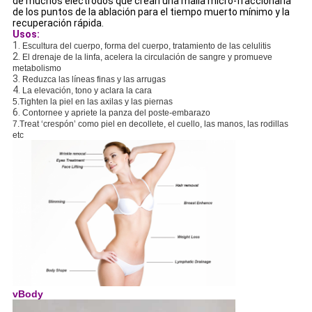
de muchos electrodos que crean una malla micro-fraccionaria
de los puntos de la ablación para el tiempo muerto mínimo y la
recuperación rápida.
Usos:
1.
Escultura del cuerpo, forma del cuerpo, tratamiento de las celulitis
2.
El drenaje de la linfa, acelera la circulación de sangre y promueve
metabolismo
3.
Reduzca las líneas finas y las arrugas
4.
La elevación, tono y aclara la cara
5.Tighten la piel en las axilas y las piernas
6.
Contornee y apriete la panza del poste-embarazo
7.Treat ‘crespón’ como piel en decollete, el cuello, las manos, las rodillas
etc
vBody