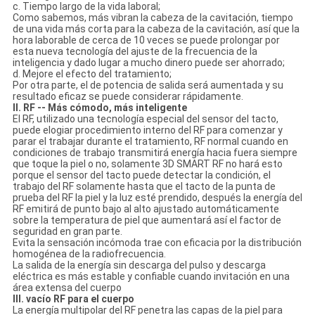
c. Tiempo largo de la vida laboral;
Como sabemos, más vibran la cabeza de la cavitación, tiempo
de una vida más corta para la cabeza de la cavitación, así que la
hora laborable de cerca de 10 veces se puede prolongar por
esta nueva tecnología del ajuste de la frecuencia de la
inteligencia y dado lugar a mucho dinero puede ser ahorrado;
d. Mejore el efecto del tratamiento;
Por otra parte, el de potencia de salida será aumentada y su
resultado eficaz se puede considerar rápidamente.
II. RF -- Más cómodo, más inteligente
El RF, utilizado una tecnología especial del sensor del tacto,
puede elogiar procedimiento interno del RF para comenzar y
parar el trabajar durante el tratamiento, RF normal cuando en
condiciones de trabajo transmitirá energía hacia fuera siempre
que toque la piel o no, solamente 3D SMART RF no hará esto
porque el sensor del tacto puede detectar la condición, el
trabajo del RF solamente hasta que el tacto de la punta de
prueba del RF la piel y la luz esté prendido, después la energía del
RF emitirá de punto bajo al alto ajustado automáticamente
sobre la temperatura de piel que aumentará así el factor de
seguridad en gran parte.
Evita la sensación incómoda trae con eficacia por la distribución
homogénea de la radiofrecuencia.
La salida de la energía sin descarga del pulso y descarga
eléctrica es más estable y confiable cuando invitación en una
área extensa del cuerpo
III. vacío RF para el cuerpo
La energía multipolar del RF penetra las capas de la piel para