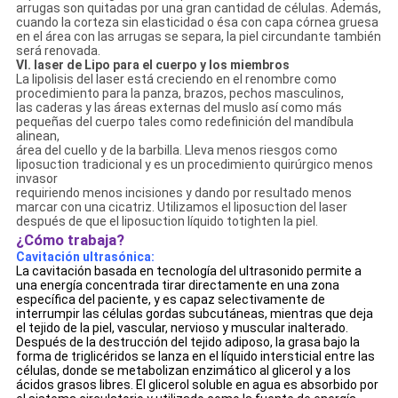
arrugas son quitadas por una gran cantidad de células. Además,
cuando la corteza sin elasticidad o ésa con capa córnea gruesa
en el área con las arrugas se separa, la piel circundante también
será renovada.
VI. laser de Lipo para el cuerpo y los miembros
La lipolisis del laser está creciendo en el renombre como
procedimiento para la panza, brazos, pechos masculinos,
las caderas y las áreas externas del muslo así como más
pequeñas del cuerpo tales como redefinición del mandíbula
alinean,
área del cuello y de la barbilla. Lleva menos riesgos como
liposuction tradicional y es un procedimiento quirúrgico menos
invasor
requiriendo menos incisiones y dando por resultado menos
marcar con una cicatriz. Utilizamos el liposuction del laser
después de que el liposuction líquido totighten la piel.
¿Cómo trabaja?
Cavitación ultrasónica:
La cavitación basada en tecnología del ultrasonido permite a
una energía concentrada tirar directamente en una zona
específica del paciente, y es capaz selectivamente de
interrumpir las células gordas subcutáneas, mientras que deja
el tejido de la piel, vascular, nervioso y muscular inalterado.
Después de la destrucción del tejido adiposo, la grasa bajo la
forma de triglicéridos se lanza en el líquido intersticial entre las
células, donde se metabolizan enzimático al glicerol y a los
ácidos grasos libres. El glicerol soluble en agua es absorbido por