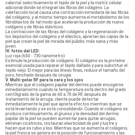
calentar selectivamente el tejido de la piel y la matriz celular
adicional donde se integran las fibras del colágeno. La
calefacción local causa una contracción inmediata de las fibras
del colágeno, y al mismo tiempo aumenta el metabolismo de los
fibroblastos de tal modo que aceleran la producción de nuevo
colágeno y de fibras elásticos.
La contracción de las fibras del colágeno y la regeneración de
los depósitos del colágeno y el elástico, aprietan las capas de la
piel que crean la piel de mirada del pulidor, más sana y más
joven.
IV. fotón del LED:
Luz roja (650 - 730 nanómetro):
Estimule la producción de colágeno. El colágeno es la proteína
esencial usada para reparar el tejido dañado y para substituir el
tejido viejo. El mejor para las líneas finas, reduce el tamaño del
poro, hinchado después de cirugía.
V. Multi-polar RF para la cara y los ojos
Mientras que el colágeno papilar del dermis puede encogerse
inmediatamente cuando la temperatura está dentro del grado
cent3igrado de la gama de 60 a 70 de RF, después de
tratamiento de la arruga, cliente puede detectar
inmediatamente la piel que aprieta efectos mientras que se
está levantando y se está consolidando. Cuando el colágeno se
produce continuamente, el grueso y la densidad del dermis
papilar de la piel se pueden aumentar para quitar arrugas,
eliminan cicatrices, restauran elasticidad de piel y lustre y
hacen que es rubio y liso. Mientras que se aumenta el colágeno,
la piel fresca se genera en la posición de funcionamiento y las