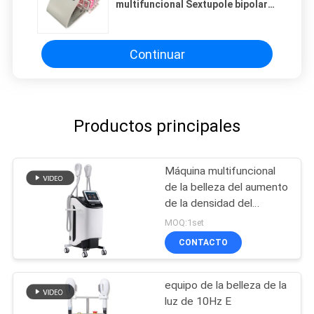
multifuncional Sextupole bipolar
tripolar RF
Continuar
Productos principales
Máquina multifuncional
de la belleza del aumento
de la densidad del
músculo para el CE FDA
MOQ:1set
del gimnasio y del salón
CONTACTO
ISO
equipo de la belleza de la
luz de 10Hz E