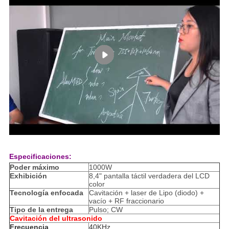
Especificaciones:
Poder máximo
1000W
Exhibición
8,4" pantalla táctil verdadera del LCD
color
Tecnología enfocada
Cavitación + laser de Lipo (diodo) +
vacío + RF fraccionario
Tipo de la entrega
Pulso; CW
Cavitación del ultrasonido
Frecuencia
40KHz