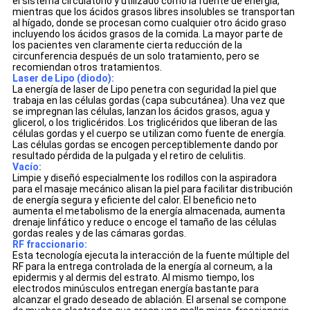
el sistema circulatorio y utilizado como la fuente de energía,
mientras que los ácidos grasos libres insolubles se transportan
al hígado, donde se procesan como cualquier otro ácido graso
incluyendo los ácidos grasos de la comida. La mayor parte de
los pacientes ven claramente cierta reducción de la
circunferencia después de un solo tratamiento, pero se
recomiendan otros tratamientos.
Laser de Lipo (diodo):
La energía de laser de Lipo penetra con seguridad la piel que
trabaja en las células gordas (capa subcutánea). Una vez que
se impregnan las células, lanzan los ácidos grasos, agua y
glicerol, o los triglicéridos. Los triglicéridos que liberan de las
células gordas y el cuerpo se utilizan como fuente de energía.
Las células gordas se encogen perceptiblemente dando por
resultado pérdida de la pulgada y el retiro de celulitis.
Vacío:
Limpie y diseñó especialmente los rodillos con la aspiradora
para el masaje mecánico alisan la piel para facilitar distribución
de energía segura y eficiente del calor. El beneficio neto
aumenta el metabolismo de la energía almacenada, aumenta
drenaje linfático y reduce o encoge el tamaño de las células
gordas reales y de las cámaras gordas.
RF fraccionario:
Esta tecnología ejecuta la interacción de la fuente múltiple del
RF para la entrega controlada de la energía al corneum, a la
epidermis y al dermis del estrato. Al mismo tiempo, los
electrodos minúsculos entregan energía bastante para
alcanzar el grado deseado de ablación. El arsenal se compone