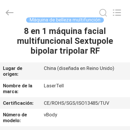
perdida
de
peso
Proveedor.
Copyright
Máquina de belleza multifunción
©
2015
-
8 en 1 máquina facial
HOGAR
2025
shrlasermachine.com.
multifuncional Sextupole
All
Rights
Reserved.
PRODUCTOS
bipolar tripolar RF
Developed
by
ECER
SOBRE
Lugar de
China (diseñada en Reino Unido)
origen:
NOSOTROS
Nombre de la
LaserTell
marca:
VIAJE
Certificación:
CE/ROHS/SGS/ISO13485/TUV
DE
LA
Número de
vBody
modelo:
FÁBRICA