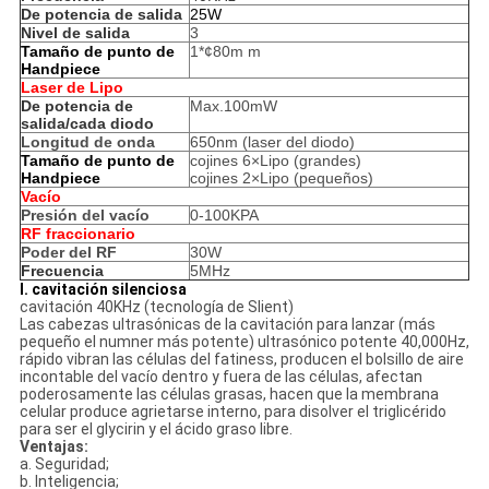
De potencia de salida
25W
Nivel de salida
3
Tamaño de punto de
1*¢80m m
Handpiece
Laser de Lipo
De potencia de
Max.100mW
salida/cada diodo
Longitud de onda
650nm (laser del diodo)
Tamaño de punto de
cojines 6×Lipo (grandes)
Handpiece
cojines 2×Lipo (pequeños)
Vacío
Presión del vacío
0-100KPA
RF fraccionario
Poder del RF
30W
Frecuencia
5MHz
I. cavitación silenciosa
cavitación 40KHz (tecnología de Slient)
Las cabezas ultrasónicas de la cavitación para lanzar (más
pequeño el numner más potente) ultrasónico potente 40,000Hz,
rápido vibran las células del fatiness, producen el bolsillo de aire
incontable del vacío dentro y fuera de las células, afectan
poderosamente las células grasas, hacen que la membrana
celular produce agrietarse interno, para disolver el triglicérido
para ser el glycirin y el ácido graso libre.
Ventajas:
a. Seguridad;
b. Inteligencia;