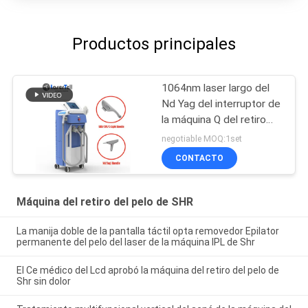
Productos principales
1064nm laser largo del
Nd Yag del interruptor de
la máquina Q del retiro
del pelo del pulso SHR
negotiable MOQ:1set
para el retiro del tatuaje
CONTACTO
Máquina del retiro del pelo de SHR
La manija doble de la pantalla táctil opta removedor Epilator
permanente del pelo del laser de la máquina IPL de Shr
El Ce médico del Lcd aprobó la máquina del retiro del pelo de
Shr sin dolor