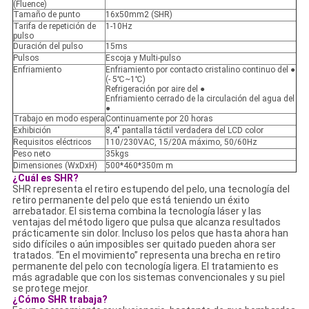
(Fluence)
Tamaño de punto
16x50mm2 (SHR)
Tarifa de repetición de
1-10Hz
pulso
Duración del pulso
15ms
Pulsos
Escoja y Multi-pulso
Enfriamiento
Enfriamiento por contacto cristalino continuo del ●
(- 5℃~1℃)
Refrigeración por aire del ●
Enfriamiento cerrado de la circulación del agua del
●
Trabajo en modo espera
Continuamente por 20 horas
Exhibición
8,4" pantalla táctil verdadera del LCD color
Requisitos eléctricos
110/230VAC, 15/20A máximo, 50/60Hz
Peso neto
35kgs
Dimensiones (WxDxH)
500*460*350m m
¿Cuál es SHR?
SHR representa el retiro estupendo del pelo, una tecnología del
retiro permanente del pelo que está teniendo un éxito
arrebatador. El sistema combina la tecnología láser y las
ventajas del método ligero que pulsa que alcanza resultados
prácticamente sin dolor. Incluso los pelos que hasta ahora han
sido difíciles o aún imposibles ser quitado pueden ahora ser
tratados. “En el movimiento” representa una brecha en retiro
permanente del pelo con tecnología ligera. El tratamiento es
más agradable que con los sistemas convencionales y su piel
se protege mejor.
¿Cómo SHR trabaja?