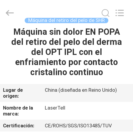
de
SHR
Proveedor.
Copyright
©
Máquina del retiro del pelo de SHR
2015
-
2025
Máquina sin dolor EN POPA
HOGAR
shrlasermachine.com.
All
del retiro del pelo del derma
Rights
Reserved.
Developed
PRODUCTOS
del OPT IPL con el
by
ECER
enfriamiento por contacto
SOBRE
cristalino continuo
NOSOTROS
Lugar de
China (diseñada en Reino Unido)
origen:
VIAJE
DE
Nombre de la
LaserTell
marca:
LA
Certificación:
CE/ROHS/SGS/ISO13485/TUV
FÁBRICA