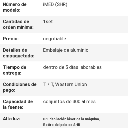
Número de
iMED (SHR)
modelo:
CONTROL
Cantidad de
1set
DE
orden mínima:
CALIDAD
Precio:
negotiable
Detalles de
Embalaje de aluminio
empaquetado:
Tiempo de
dentro de 5 días laborables
entrega:
Condiciones de
T / T, Western Union
pago:
Capacidad de
conjuntos de 300 al mes
la fuente:
Alta luz:
,
IPL depilación láser de la máquina
Retiro del pelo de SHR